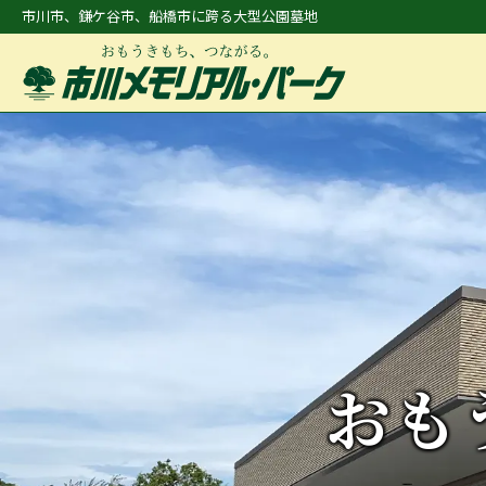
市川市、鎌ケ谷市、船橋市に跨る大型公園墓地
おも
おも