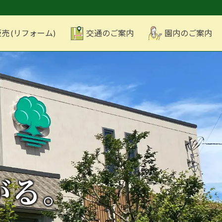
売 (リフォーム)
交通のご案内
園内のご案内
がる。
がる。