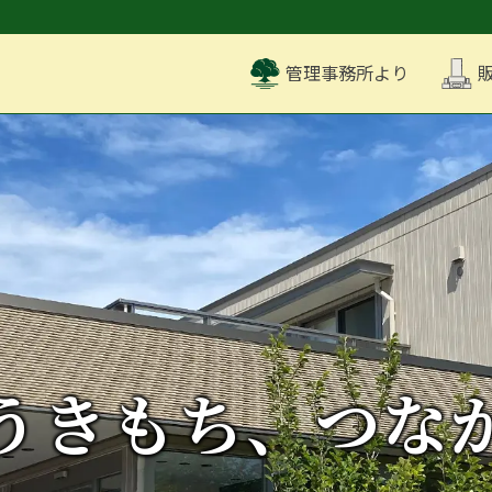
管理事務所より
販
うきもち、つな
うきもち、つな